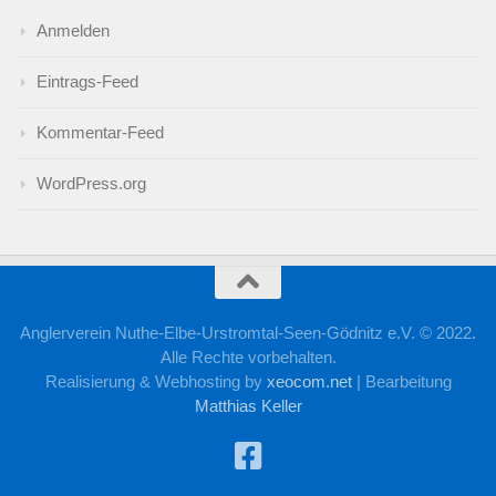
Anmelden
Eintrags-Feed
Kommentar-Feed
WordPress.org
Anglerverein Nuthe-Elbe-Urstromtal-Seen-Gödnitz e.V. © 2022.
Alle Rechte vorbehalten.
Realisierung & Webhosting by
xeocom.net
|
Bearbeitung
Matthias Keller