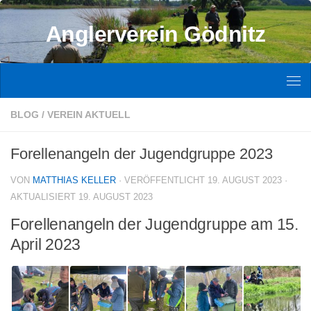
Zum Inhalt springen
Anglerverein Gödnitz
BLOG
/
VEREIN AKTUELL
Forellenangeln der Jugendgruppe 2023
VON
MATTHIAS KELLER
· VERÖFFENTLICHT
19. AUGUST 2023
·
AKTUALISIERT
19. AUGUST 2023
Forellenangeln der Jugendgruppe am 15.
April 2023