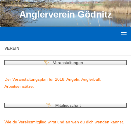
Zum Inhalt springen
Anglerverein Gödnitz
VEREIN
Veranstaltungen
Der Veranstaltungsplan für 2018. Angeln, Anglerball,
Arbeitseinsätze.
Mitgliedschaft
Wie du Vereinsmitglied wirst und an wen du dich wenden kannst.