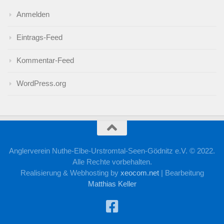
Anmelden
Eintrags-Feed
Kommentar-Feed
WordPress.org
Anglerverein Nuthe-Elbe-Urstromtal-Seen-Gödnitz e.V. © 2022.
Alle Rechte vorbehalten.
Realisierung & Webhosting by
xeocom.net
|
Bearbeitung
Matthias Keller