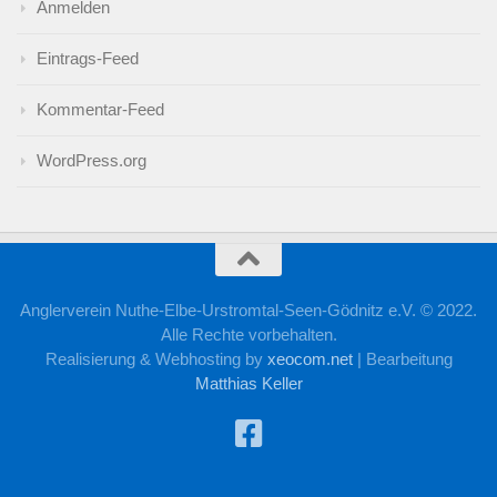
Anmelden
Eintrags-Feed
Kommentar-Feed
WordPress.org
Anglerverein Nuthe-Elbe-Urstromtal-Seen-Gödnitz e.V. © 2022.
Alle Rechte vorbehalten.
Realisierung & Webhosting by
xeocom.net
|
Bearbeitung
Matthias Keller