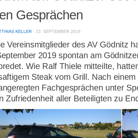
ten Gesprächen
TTHIAS KELLER
·
23. SEPTEMBER 2019
ge Vereinsmitglieder des AV Gödnitz h
September 2019 spontan am Gödnitze
redet. Wie Ralf Thiele mitteilte, hatte
saftigem Steak vom Grill. Nach eine
angeregten Fachgesprächen unter Spo
n Zufriedenheit aller Beteiligten zu En