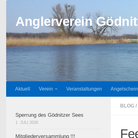
Zum Inhalt springen
Anglerverein Gödnit
Aktuell
Verein
Veranstaltungen
Angelschein
BLOG
/
Sperrung des Gödnitzer Sees
1. JULI 2026
Fee
Mitgliederversammlung !!!