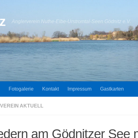
z
Anglerverein Nuthe-Elbe-Urstromtal-Seen Gödnitz e.V.
Fotogalerie
Kontakt
Impressum
Gastkarten
VEREIN AKTUELL
dern am Gödnitzer See m