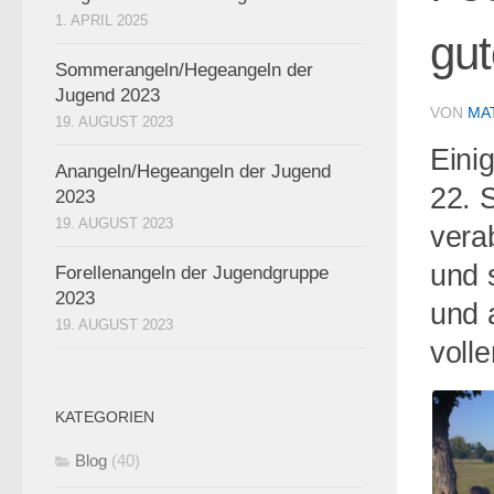
1. APRIL 2025
gu
Sommerangeln/Hegeangeln der
Jugend 2023
VON
MA
19. AUGUST 2023
Eini
Anangeln/Hegeangeln der Jugend
22. 
2023
19. AUGUST 2023
verab
und 
Forellenangeln der Jugendgruppe
2023
und 
19. AUGUST 2023
volle
KATEGORIEN
Blog
(40)